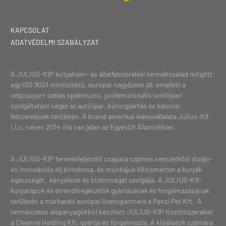
KAPCSOLAT
ADATVÉDELMI SZABÁLYZAT
A JULIUS-K9® kutyahám- és állatfelszerelési termékcsalád mögött
egy ISO 9001 minősítésű, európai nagyüzem áll, emellett a
cégcsoport széles spektrumú, professzionális textilipari
szolgáltatást végez az autóipar, bútorgyártás és katonai
felszerelések területén. A brand amerikai leányvállalata Julius-K9
LLc. néven 2014 óta van jelen az Egyesült Államokban.
A JULIUS-K9® termékfejlesztő csapata számos nemzetközi dizájn-
és innovációs díj birtokosa, és munkájuk közismerten a kutyák
egészségét, kényelmét és biztonságát szolgálja. A JULIUS-K9®
kutyatápok és étrendkiegészítők gyártásának és forgalmazásának
területén a márkanév európai licencpartnere a Panzi Pet Kft. A
természetes alapanyagokból készített JULIUS-K9® tisztítószereket
a Cleanne Holding Kft. gyártja és forgalmazza. A kisállatok számára