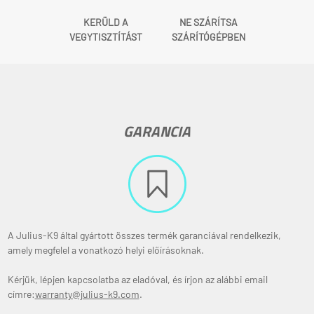
KERÜLD A
NE SZÁRÍTSA
VEGYTISZTÍTÁST
SZÁRÍTÓGÉPBEN
GARANCIA
A Julius-K9 által gyártott összes termék garanciával rendelkezik,
amely megfelel a vonatkozó helyi előírásoknak.
Kérjük, lépjen kapcsolatba az eladóval, és írjon az alábbi email
címre:
warranty@julius-k9.com
.