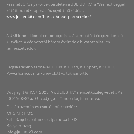
készített GPS nyakörvek területén a JULIUS-K9® a Weenect céggel
kötött brandkooperációs együttműködést.
www.julius-k9.com/hu/co-brand-partnereink/
A JK9 brand kiemelten támogatja az állatmentést és gazdikereső
kutyákat, a cég vezetői három évtizede elhivatott állat- és
természetvédők.
Legsikeresebb termékei Julius-K9, JK9, K9-Sport, K-9, IDC,
Powerharness márkanév alatt váltak ismertté.
Copyright © 1997-2025. A JULIUS-K9® nemzetközileg védett. Az
IDC® és K-9® az EU védjegyei. Minden jog fenntartva.
Felelős személy és gyártói információk:
K9-SPORT Kft.
2310 Szigetszentmiklós, Ipar utca 10-12.
Magyarország
info@julius-k9.com