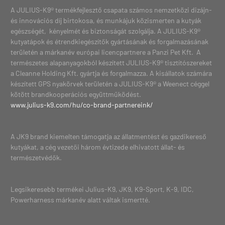
A JULIUS-K9® termékfejlesztő csapata számos nemzetközi dizájn-
és innovációs díj birtokosa, és munkájuk közismerten a kutyák
egészségét, kényelmét és biztonságát szolgálja. A JULIUS-K9®
kutyatápok és étrendkiegészítők gyártásának és forgalmazásának
területén a márkanév európai licencpartnere a Panzi Pet Kft. A
természetes alapanyagokból készített JULIUS-K9® tisztítószereket
a Cleanne Holding Kft. gyártja és forgalmazza. A kisállatok számára
készített GPS nyakörvek területén a JULIUS-K9® a Weenect céggel
kötött brandkooperációs együttműködést.
www.julius-k9.com/hu/co-brand-partnereink/
A JK9 brand kiemelten támogatja az állatmentést és gazdikereső
kutyákat, a cég vezetői három évtizede elhivatott állat- és
természetvédők.
Legsikeresebb termékei Julius-K9, JK9, K9-Sport, K-9, IDC,
Powerharness márkanév alatt váltak ismertté.