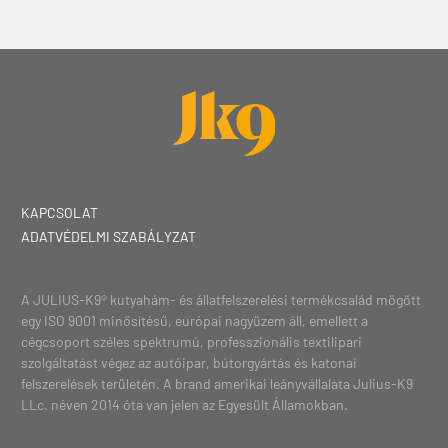
KAPCSOLAT
ADATVÉDELMI SZABÁLYZAT
A JULIUS-K9® kutyahám- és állatfelszerelési termékcsalád mögött
egy ISO 9001 minősítésű, európai nagyüzem áll, emellett a
cégcsoport széles spektrumú, professzionális textilipari
szolgáltatást végez az autóipar, bútorgyártás és katonai
felszerelések területén. A brand amerikai leányvállalata Julius-K9
LLc. néven 2014 óta van jelen az Egyesült Államokban.