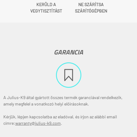
KERÜLD A
NE SZÁRÍTSA
VEGYTISZTÍTÁST
SZÁRÍTÓGÉPBEN
GARANCIA
A Julius-K9 által gyártott összes termék garanciával rendelkezik,
amely megfelel a vonatkozó helyi előírásoknak.
Kérjük, lépjen kapcsolatba az eladóval, és írjon az alábbi email
címre:
warranty@julius-k9.com
.