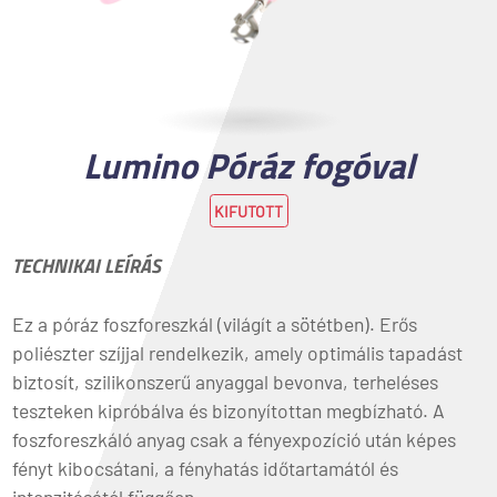
Lumino Póráz fogóval
KIFUTOTT
TECHNIKAI LEÍRÁS
Ez a póráz foszforeszkál (világít a sötétben). Erős
poliészter szíjjal rendelkezik, amely optimális tapadást
biztosít, szilikonszerű anyaggal bevonva, terheléses
teszteken kipróbálva és bizonyítottan megbízható. A
foszforeszkáló anyag csak a fényexpozíció után képes
fényt kibocsátani, a fényhatás időtartamától és