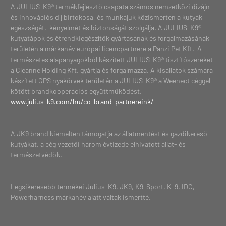
A JULIUS-K9® termékfejlesztő csapata számos nemzetközi dizájn-
és innovációs díj birtokosa, és munkájuk közismerten a kutyák
egészségét, kényelmét és biztonságát szolgálja. A JULIUS-K9®
kutyatápok és étrendkiegészítők gyártásának és forgalmazásának
területén a márkanév európai licencpartnere a Panzi Pet Kft. A
természetes alapanyagokból készített JULIUS-K9® tisztítószereket
a Cleanne Holding Kft. gyártja és forgalmazza. A kisállatok számára
készített GPS nyakörvek területén a JULIUS-K9® a Weenect céggel
kötött brandkooperációs együttműködést.
www.julius-k9.com/hu/co-brand-partnereink/
A JK9 brand kiemelten támogatja az állatmentést és gazdikereső
kutyákat, a cég vezetői három évtizede elhivatott állat- és
természetvédők.
Legsikeresebb termékei Julius-K9, JK9, K9-Sport, K-9, IDC,
Powerharness márkanév alatt váltak ismertté.