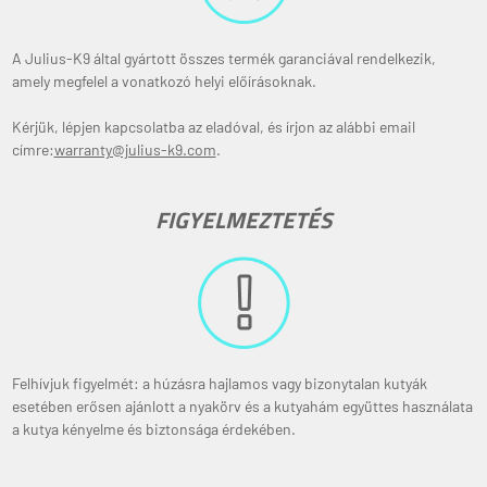
A Julius-K9 által gyártott összes termék garanciával rendelkezik,
amely megfelel a vonatkozó helyi előírásoknak.
Kérjük, lépjen kapcsolatba az eladóval, és írjon az alábbi email
címre:
warranty@julius-k9.com
.
FIGYELMEZTETÉS
Felhívjuk figyelmét: a húzásra hajlamos vagy bizonytalan kutyák
esetében erősen ajánlott a nyakörv és a kutyahám együttes használata
a kutya kényelme és biztonsága érdekében.