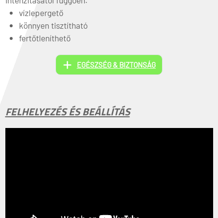
intenzitásától függően.
vízlepergető
könnyen tisztítható
fertőtleníthető
EGÉSZSÉG & BIZTONSÁG
FELHELYEZÉS ÉS BEÁLLÍTÁS