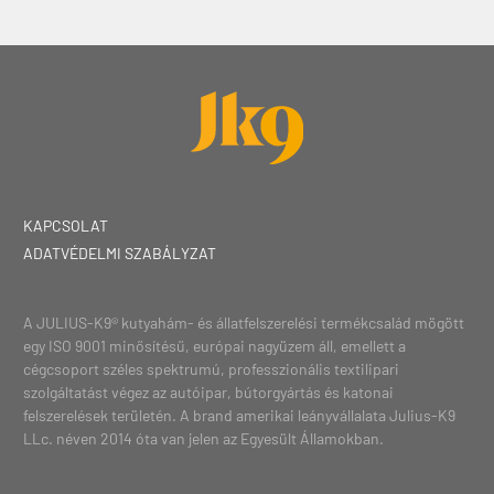
KAPCSOLAT
ADATVÉDELMI SZABÁLYZAT
A JULIUS-K9® kutyahám- és állatfelszerelési termékcsalád mögött
egy ISO 9001 minősítésű, európai nagyüzem áll, emellett a
cégcsoport széles spektrumú, professzionális textilipari
szolgáltatást végez az autóipar, bútorgyártás és katonai
felszerelések területén. A brand amerikai leányvállalata Julius-K9
LLc. néven 2014 óta van jelen az Egyesült Államokban.