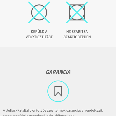
KERÜLD A
NE SZÁRÍTSA
VEGYTISZTÍTÁST
SZÁRÍTÓGÉPBEN
GARANCIA
A Julius-K9 által gyártott összes termék garanciával rendelkezik,
amely megfelel a vonatkozó helyi előírásoknak.