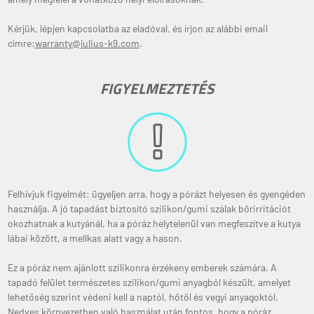
Kérjük, lépjen kapcsolatba az eladóval, és írjon az alábbi email
címre:
warranty@julius-k9.com
.
FIGYELMEZTETÉS
Felhívjuk figyelmét: ügyeljen arra, hogy a pórázt helyesen és gyengéden
használja. A jó tapadást biztosító szilikon/gumi szálak bőrirritációt
okozhatnak a kutyánál, ha a póráz helytelenül van megfeszítve a kutya
lábai között, a mellkas alatt vagy a hason.
Ez a póráz nem ajánlott szilikonra érzékeny emberek számára. A
tapadó felület természetes szilikon/gumi anyagból készült, amelyet
lehetőség szerint védeni kell a naptól, hőtől és vegyi anyagoktól.
Nedves környezetben való használat után fontos, hogy a póráz